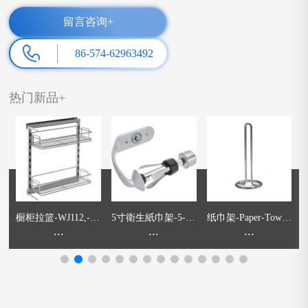
留言咨询+
86-574-62963492
热门新品+
W
橱柜拉篮-WJ112,-2-
5寸衛生紙巾架-5-In
纸巾架-Paper-Towel
纸
-
Tier-Kitchen-Pull-Ou
...
ch Toilet Paper Hold
...
-Holder
...
e
os
t-Basket
er
S