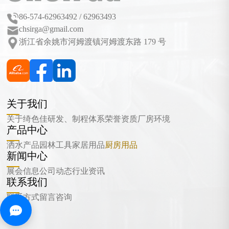
86-574-62963492 / 62963493
chsirga@gmail.com
浙江省余姚市河姆渡镇河姆渡东路 179 号
关于我们
关于绮色佳
研发、制程体系
荣誉资质
厂房环境
产品中心
洒水产品
园林工具
家居用品
厨房用品
新闻中心
展会信息
公司动态
行业资讯
联系我们
联系方式
留言咨询