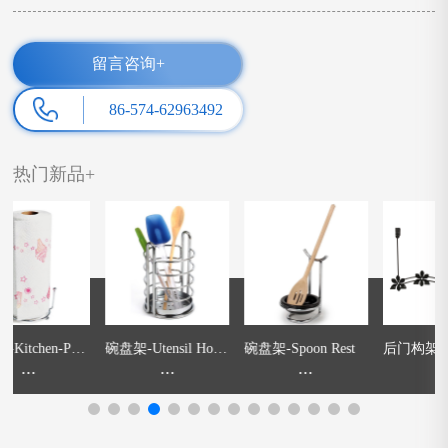
留言咨询+
86-574-62963492
热门新品+
e
碗盘架-Utensil Hold
碗盘架-Spoon Rest
后门构架-Over The
er
...
...
Door Flower 5-Hook
...
D
Rack