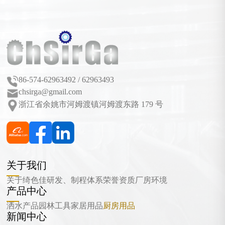
86-574-62963492 / 62963493
chsirga@gmail.com
浙江省余姚市河姆渡镇河姆渡东路 179 号
关于我们
关于绮色佳
研发、制程体系
荣誉资质
厂房环境
产品中心
洒水产品
园林工具
家居用品
厨房用品
新闻中心