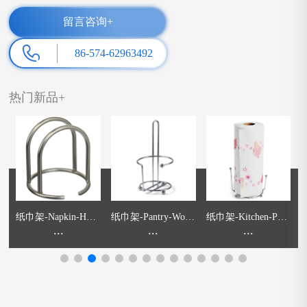
留言咨询+
86-574-62963492
热门新品+
l
纸巾架-Napkin-Hold
纸巾架-Pantry-Work
纸巾架-Kitchen-Pape
碗
er
...
s-Orbit-Paper-Towel-
...
r-Roll-Holder
...
e
Holder